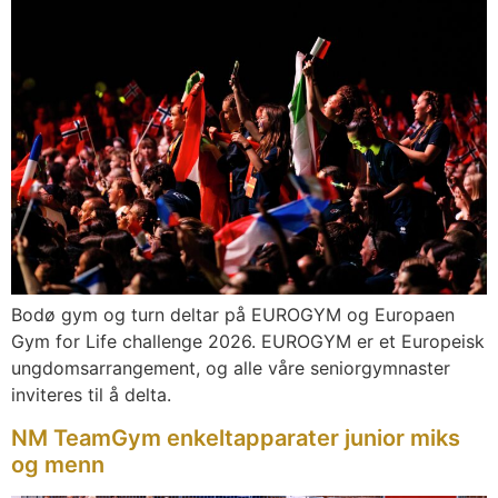
Bodø gym og turn deltar på EUROGYM og Europaen
Gym for Life challenge 2026. EUROGYM er et Europeisk
ungdomsarrangement, og alle våre seniorgymnaster
inviteres til å delta.
NM TeamGym enkeltapparater junior miks
og menn