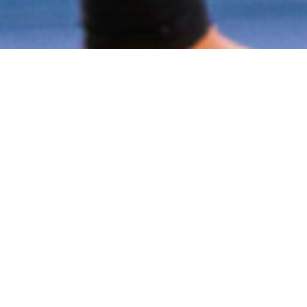
Forsikringskontingent
Ved innmelding betaler alle medlemmer en
obligatorisk forsikringskontingent på 100,-
.
Denne kontingenten dekker ulykkesforsikring i
forbindelse med treninger og aktiviteter i regi av Bodø
Gym og Turn, gjennom NGTFs forsikringsordning.