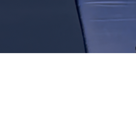
Om Trampoline
Trampoline er tilbudet for deg som elsker å hoppe,
sprette og utfordre deg selv med nye triks! Her trener vi
på alt fra grunnteknikk og kontroll i svev – til salto, skru