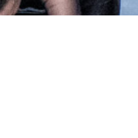
Om Akrobatikk og
Show
Dette er en form for show- og oppvisningsturn der
troppene utfører koreograferte nummer til musikk som
inkluderer både turn, dans og formidling.
Gymnastene jobber sammen i par og grupper med
akrobatiske øvelser av ulik vanskelighetsgrad. Det trenes